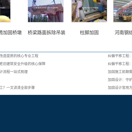
筒加固桥墩
桥梁路面拆除吊装
柱脚加固
河南钢
改造提质的核心专业工程
纠偏平移工程
老旧建筑安全升级的核心保障
纠偏平移工程
计流程一站式梳理
加固施工前期
加固设计：守
工？一文讲清全部步骤
加固设计常用