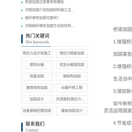
桥梁加固注意事项有哪些
河南加固介绍加固材料施工注...
碳纤维布加固可靠吗？
河南碳纤维布加固方法如何判...
桥梁加固的
热门关键词
1.增强桥
Hot keywords
预应力设计和施工
预应力碳板加固
加固某些旧
楼房纠偏
柱加大截面加固
2.增强桥
地基加固
钢结构加固
生活当中发
建筑结构加固
纠偏平移工程
3.增加新
加固设计
托梁拔柱预应力加固
如今新桥还
灵活运用国家
设备基础柱脚加固
罐体加固设计
4.节省成
联系我们
Contact