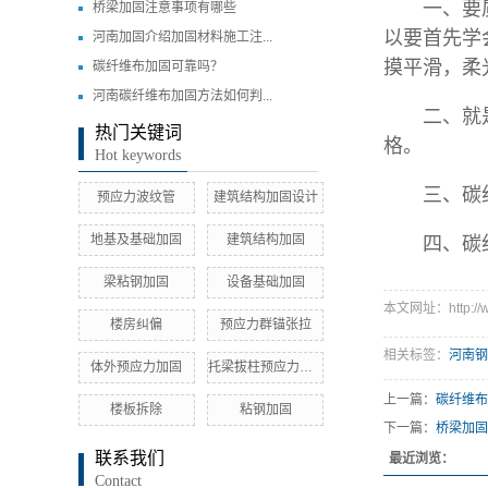
一、要质量
桥梁加固注意事项有哪些
以要首先学
河南加固介绍加固材料施工注...
摸平滑，柔
碳纤维布加固可靠吗？
河南碳纤维布加固方法如何判...
二、就是碳
热门关键词
格。
Hot keywords
三、碳纤维
预应力波纹管
建筑结构加固设计
地基及基础加固
建筑结构加固
四、碳纤维
梁粘钢加固
设备基础加固
本文网址：http://ww
楼房纠偏
预应力群锚张拉
相关标签：
河南钢
体外预应力加固
托梁拔柱预应力加固
上一篇：
碳纤维布
楼板拆除
粘钢加固
下一篇：
桥梁加固
联系我们
最近浏览：
Contact