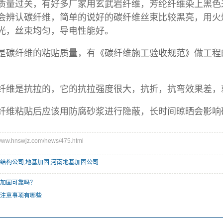
过关，有好多厂家用玄武岩纤维，芳纶纤维染上黑色来
会辨认碳纤维，简单的说好的碳纤维丝束比较黑亮，用火
光，丝束均匀，导电性能好。
纤维的粘贴质量，有《碳纤维施工验收规范》做工程的
是抗拉的，它的抗拉强度很大，抗折，抗弯效果差，
粘贴后应该用防腐砂浆进行隐蔽，长时间晾晒会影响
w.hnswjz.com/news/475.html
结构公司
,
地基加固
,
河南地基加固公司
加固可靠吗？
注意事项有哪些