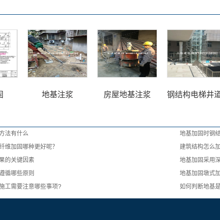
固
地基注浆
房屋地基注浆
钢结构电梯井
方法有什么
地基加固时钢
纤维加固哪种更好呢？
建筑结构怎么
果的关键因素
地基加固采用
遵循哪些原则
地基加固墩式
施工需要注意哪些事项?
如何判断地基