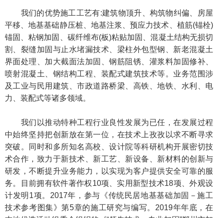
我们的优势施工工艺有:建筑物顶升、构筑物纠偏、房屋
平移、地基基础静压桩、地基注浆、预应力技术、植筋(锚栓)
锚固、粘钢加固、碳纤维布(板)粘贴加固、混凝土结构无损切
割、裂缝加固与止水堵漏技术、梁柱外包型钢、新老混凝土
界面处理、加大截面法加固、钢筋阻锈、灌浆料加固修补、
喷射混凝土、钢结构工程、装配式建筑技术等。业务范围涉
及工业与民用建筑、市政道路桥梁、高铁、地铁、水利、电
力、装配式等诸多领域。
我们以推动特种工程行业良性发展为已任，在发展过程
中始终坚持把创新放在第一位，在技术上孜孜以求不断寻求
突破。同时和多所知名高校、设计院等科研机构开展密切技
术合作，致力于新技术、新工艺、新设备、新材料的创新与
研发，不断提升业务能力，以实现为客户提供安全可靠的服
务。目前拥有软件著作权10项、实用新型技术18项、外观设
计发明1项。2017年，参与《传统民居地基基础加固－施工
技术参考图集》第5章的施工研究与编写。2019年年底，在