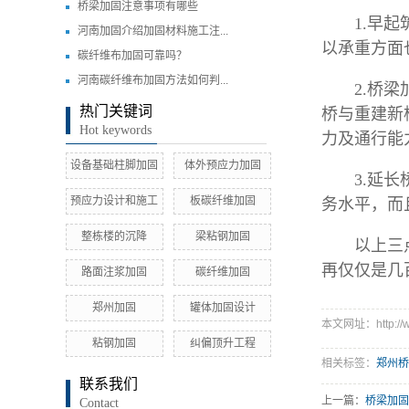
桥梁加固注意事项有哪些
1.早起筑
河南加固介绍加固材料施工注...
以承重方面
碳纤维布加固可靠吗？
河南碳纤维布加固方法如何判...
2.桥梁加
热门关键词
桥与重建新
Hot keywords
力及通行能
设备基础柱脚加固
体外预应力加固
3.延长桥
预应力设计和施工
板碳纤维加固
务水平，而
整栋楼的沉降
梁粘钢加固
以上三点就
再仅仅是几
路面注浆加固
碳纤维加固
郑州加固
罐体加固设计
本文网址：http://ww
粘钢加固
纠偏顶升工程
相关标签：
郑州桥
联系我们
上一篇：
桥梁加固
Contact