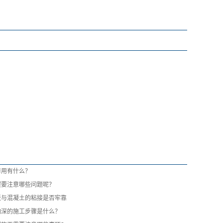
作用有什么？
程要注意哪些问题呢？
与混凝土的粘接是否牢靠
加深的施工步骤是什么？